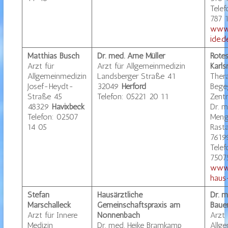
Tele
787 
www.
ide.d
Matthias Busch
Dr. med. Arne Müller
Rote
Arzt für
Arzt für Allgemeinmedizin
Karls
Allgemeinmedizin
Landsberger Straße 41
Ther
Josef-Heydt-
32049
Herford
Bege
Straße 45
Telefon: 05221 20 11
Zent
48329
Havixbeck
Dr. 
Telefon: 02507
Meng
14 05
Rasta
7619
Telef
7507
www.
haus-
Stefan
Hausärztliche
Dr. m
Marschalleck
Gemeinschaftspraxis am
Baue
Arzt für Innere
Nonnenbach
Arzt 
Medizin
Dr. med. Heike Bramkamp
Allg