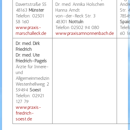
Davertstraße 55
Dr. med. Annika Holschen
Andr
48163
Münster
Hanna Arndt
Str. 
Telefon: 02501
von-der-Reck Str. 3
7854
58 160
48301
Nottuln
Spai
www.praxis-
Telefon 02502 94 080
Tele
marschalleck.de
www.praxisamnonnenbach.de
60 1
Dr. med. Dirk
Friedrich
Dr. med. Ute
Friedrich-Pagels
Ärzte für Innere-
und
Allgemeinmedizin
Westenhellweg 2
59494
Soest
Telefon: 02921
127 79
www.praxis-
friedrich-
soest.de