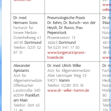
www.
selle
Dr. med.
Pneumologische Praxis
Dr. m
Hermann Sons
Dr. Kehm, Dr. Butsch-von der
Ihlas
Facharzt für
Heydt, Dr. Russo, Frau
Arzt 
Innere Medizin
Piepenstock
Natur
Ostenhellweg 61
Phoenixseestr. 13
Haina
44135
Dortmund
44263
Dortmund
441
Telefon: 0231 52
Tel 0231 941 17 50
Tele
87 31
www.lungenarztpraxis-
48 5
hoerde.de
www.
Alexander
Dr. med. Ulrich Wilke
Dr. m
Aproiants
Arzt für Allgemeinmedizin
Facha
Arzt für
Alter Uentroper Weg 53
Inner
Allgemeinmedizin
59071
Hamm
Medi
Offenbacher
Telefon: 02381 815 18
Natu
Landstraße 340
www.dr-wilke-hamm.de
Märki
60599
Frankfurt
80
am Main
5809
Telefon: 069 65
Tele
11 46
376 