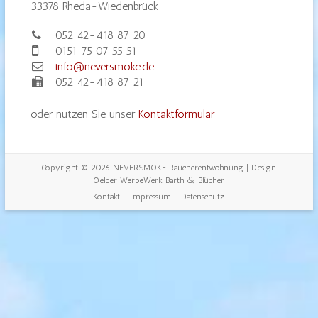
33378 Rheda-Wiedenbrück
052 42-418 87 20
0151 75 07 55 51
info@neversmoke.de
052 42-418 87 21
oder nutzen Sie unser
Kontaktformular
Copyright © 2026
NEVERSMOKE Raucherentwöhnung
| Design
Oelder WerbeWerk Barth & Blücher
Kontakt
Impressum
Datenschutz