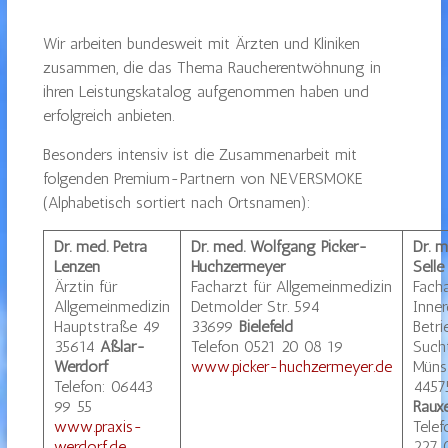
Wir arbeiten bundesweit mit Ärzten und Kliniken
zusammen, die das Thema Raucherentwöhnung in
ihren Leistungskatalog aufgenommen haben und
erfolgreich anbieten.
Besonders intensiv ist die Zusammenarbeit mit
folgenden Premium-Partnern von NEVERSMOKE
(Alphabetisch sortiert nach Ortsnamen):
Dr. med. Petra
Dr. med. Wolfgang Picker-
Dr. 
Lenzen
Huchzermeyer
Selle
Ärztin für
Facharzt für Allgemeinmedizin
Facha
Allgemeinmedizin
Detmolder Str. 594
Inner
Hauptstraße 49
33699
Bielefeld
Betr
35614
Aßlar-
Telefon 0521 20 08 19
Such
Werdorf
www.picker-huchzermeyer.de
Müns
Telefon: 06443
4457
99 55
Rauxe
www.praxis-
Tele
werdorf.de
227 